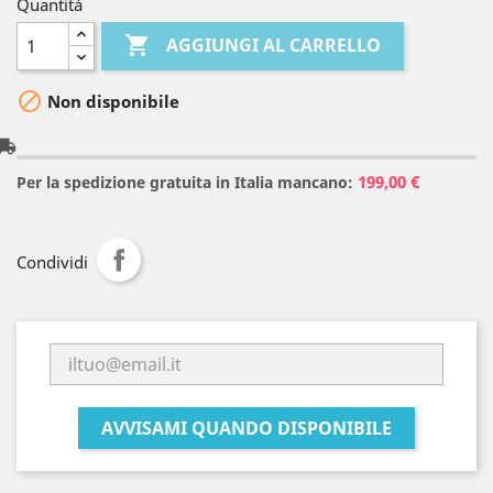
Quantità

AGGIUNGI AL CARRELLO

Non disponibile
l_shipping
199,00 €
Per la spedizione gratuita in Italia mancano:
Condividi
AVVISAMI QUANDO DISPONIBILE