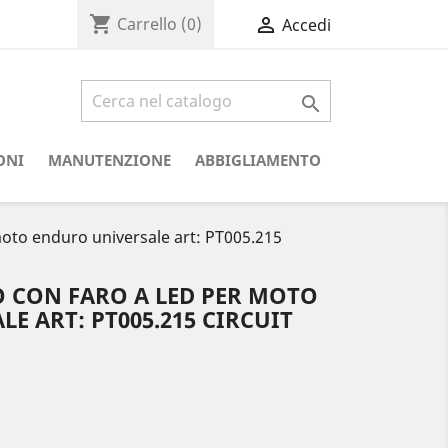
shopping_cart

Carrello
(0)
Accedi

ONI
MANUTENZIONE
ABBIGLIAMENTO
moto enduro universale art: PT005.215
 CON FARO A LED PER MOTO
E ART: PT005.215 CIRCUIT