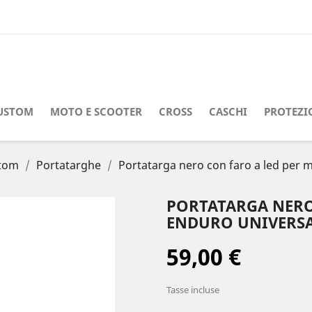
USTOM
MOTO E SCOOTER
CROSS
CASCHI
PROTEZI
stom
Portatarghe
Portatarga nero con faro a led per 
PORTATARGA NERO
ENDURO UNIVERSAL
59,00 €
Tasse incluse