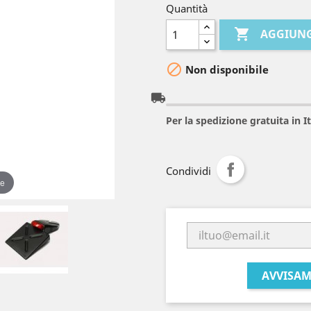
Quantità

AGGIUNG

Non disponibile
local_shipping
Per la spedizione gratuita in 
Condividi
re
AVVISAM