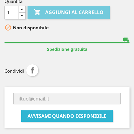
Quantità

AGGIUNGI AL CARRELLO

Non disponibile
local_shipping
Spedizione gratuita
Condividi
AVVISAMI QUANDO DISPONIBILE