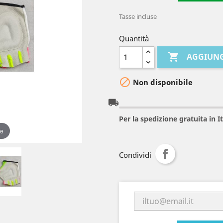
Tasse incluse
Quantità

AGGIUNG

Non disponibile
local_shipping
Per la spedizione gratuita in 
re
Condividi