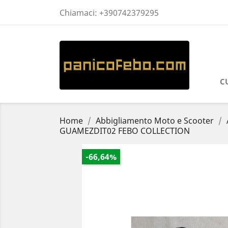
Chiamaci:
+390742379295
C
Home
Abbigliamento Moto e Scooter
GUAMEZDIT02 FEBO COLLECTION
-66,64%