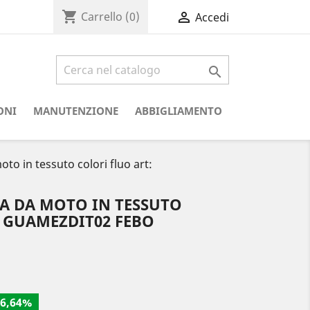
shopping_cart

Carrello
(0)
Accedi

ONI
MANUTENZIONE
ABBIGLIAMENTO
to in tessuto colori fluo art:
TA DA MOTO IN TESSUTO
: GUAMEZDIT02 FEBO
6,64%