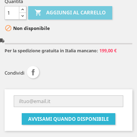
Quantità

AGGIUNGI AL CARRELLO

Non disponibile
l_shipping
199,00 €
Per la spedizione gratuita in Italia mancano:
Condividi
AVVISAMI QUANDO DISPONIBILE