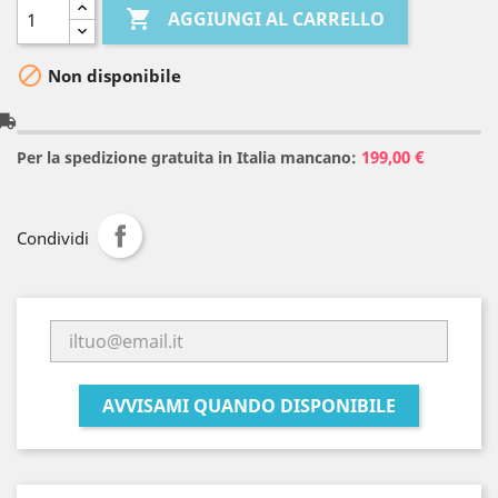

AGGIUNGI AL CARRELLO

Non disponibile
l_shipping
199,00 €
Per la spedizione gratuita in Italia mancano:
Condividi
AVVISAMI QUANDO DISPONIBILE