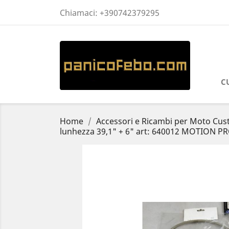
Chiamaci:
+390742379295
C
Home
Accessori e Ricambi per Moto Cu
lunhezza 39,1" + 6" art: 640012 MOTION P