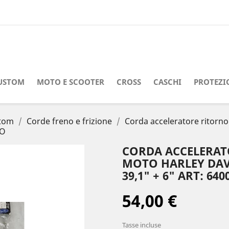
USTOM
MOTO E SCOOTER
CROSS
CASCHI
PROTEZI
stom
Corde freno e frizione
Corda acceleratore ritorno
RO
CORDA ACCELERAT
MOTO HARLEY DAV
39,1" + 6" ART: 6
54,00 €
Tasse incluse