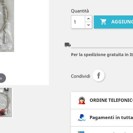
Quantità

AGGIUNG
local_shipping
Per la spedizione gratuita in 
Condividi
re
ORDINE TELEFONICO 
Pagamenti in tutta