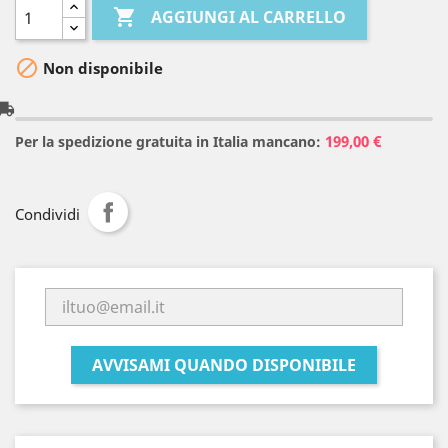

AGGIUNGI AL CARRELLO

Non disponibile
l_shipping
199,00 €
Per la spedizione gratuita in Italia mancano:
Condividi
AVVISAMI QUANDO DISPONIBILE