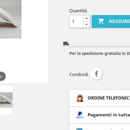
Quantità

AGGIUNG
local_shipping
Per la spedizione gratuita in 
Condividi
re
ORDINE TELEFONICO 
Pagamenti in tutta