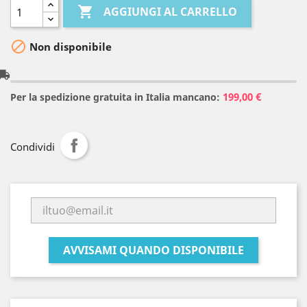

AGGIUNGI AL CARRELLO

Non disponibile
l_shipping
199,00 €
Per la spedizione gratuita in Italia mancano:
Condividi
AVVISAMI QUANDO DISPONIBILE