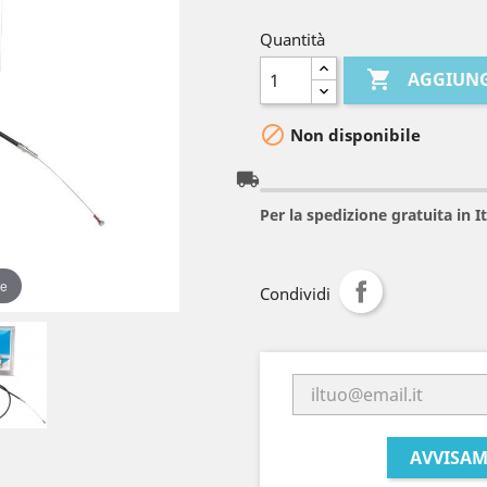
Quantità

AGGIUNG

Non disponibile
local_shipping
Per la spedizione gratuita in 
re
Condividi
AVVISAM