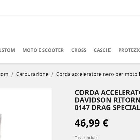
USTOM
MOTO E SCOOTER
CROSS
CASCHI
PROTEZI
stom
Carburazione
Corda acceleratore nero per moto H
CORDA ACCELERAT
DAVIDSON RITORNO
0147 DRAG SPECIAL
46,99 €
Tasse incluse