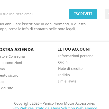
oi annullare l'iscrizione in ogni momenti. A questo
opo, cerca le info di contatto nelle note legali.
OSTRA AZIENDA
IL TUO ACCOUNT
Informazioni personali
rto e Consegna
Ordini
i e condizioni
Note di credito
amo
Indirizzi
nto sicuro
I miei avvisi
taci
del sito
Copyright 2026 - Panico Febo Motor Accessories
Sito Web realizzato da Atena Solution Web Agency