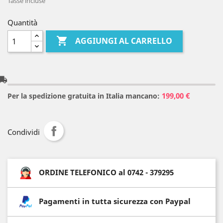
Tasse incluse
Quantità

AGGIUNGI AL CARRELLO
l_shipping
199,00 €
Per la spedizione gratuita in Italia mancano:
Condividi
ORDINE TELEFONICO al 0742 - 379295
Pagamenti in tutta sicurezza con Paypal